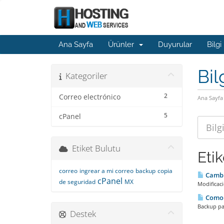
Ana Sayfa
Ürünler
Duyurular
Bilgi
Bil
Kategoriler
2
Correo electrónico
Ana Sayfa
5
cPanel
Etiket Bulutu
Eti
correo
ingrear a mi correo
backup
copia
Camb
cPanel
de seguridad
MX
Modificaci
Como c
Backup par
Destek