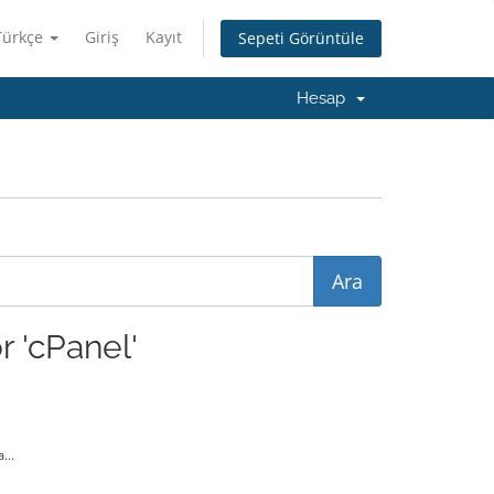
Türkçe
Giriş
Kayıt
Sepeti Görüntüle
Hesap
 'cPanel'
...