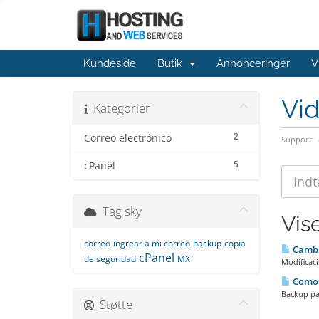
Kundeside
Butik
Annonceringer
V
Vi
Kategorier
2
Correo electrónico
Support
5
cPanel
Tag sky
Vise
correo
ingrear a mi correo
backup
copia
Camb
cPanel
de seguridad
MX
Modificaci
Como c
Backup par
Støtte