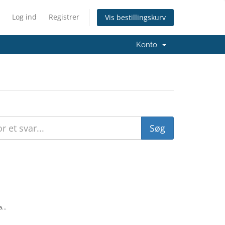
Log ind
Registrer
Vis bestillingskurv
Konto
...