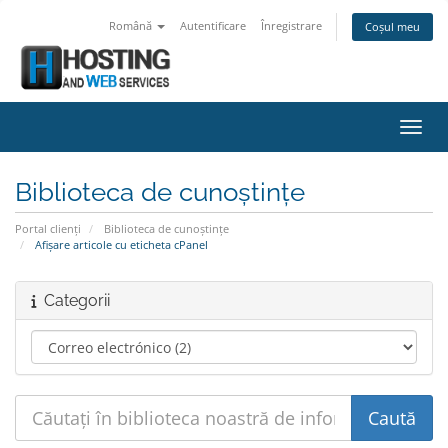
Română
Autentificare
Înregistrare
Coșul meu
Navig
Biblioteca de cunoștințe
Portal clienți
Biblioteca de cunoștințe
Afișare articole cu eticheta cPanel
Categorii