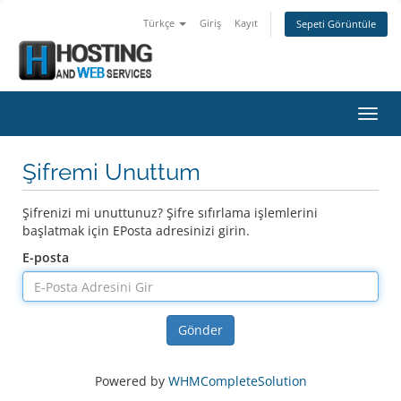
Türkçe
Giriş
Kayıt
Sepeti Görüntüle
Gezin
Şifremi Unuttum
Şifrenizi mi unuttunuz? Şifre sıfırlama işlemlerini
başlatmak için EPosta adresinizi girin.
E-posta
Gönder
Powered by
WHMCompleteSolution