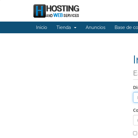
Inicio
Tienda
Anuncios
Base de c
I
E
Di
Co