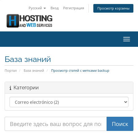
Русский
Вход
Регистрация
Просмотр корзины
Пере
База знаний
Портал
База знаний
Просмотр статей с метками backup
Категории